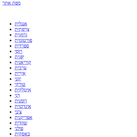
מפת אתר
אנגלית
צָרְפָתִית
גֶרמָנִיָת
פורטוגזית
ספרדית
רוּסִי
יַפָּנִית
קוריאנית
עֲרָבִית
אִירִית
יווני
טורקי
אִיטַלְקִית
דַנִי
רומנית
אינדונזית
צ'כי
אפריקנית
שוודית
פולני
באסקית