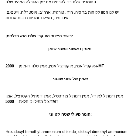
החומרים שלנו כדי להבטיח את זמן ההובלה המהיר שלנו.
יש לנו המון לקוחות ברוסיה, הודו, טורקיה, ארה"ב, אוסטרליה, וייטנאם,
אינדונזיה, תאילנד ומדינות רבות אחרות.
כושר הייצור העיקרי שלנו הוא כדלקמן:
אמין ראשוני ומשני שומן:
2000MT
א-אוקטיל אמין, אוקטדציל אמין, אמין טלה דו-מימן
אמין שלישוני שומני:
אמין דימתיל לאוריל, אמין דימתיל מיריסטיל, אמין דימתיל הקסדציל, אמין
5000MT
דיציל מתיל וכן הלאה.
חומר פעילי שטח קטיוני:
Hexadecyl trimethyl ammonium chloride, didecyl dimethyl ammonium