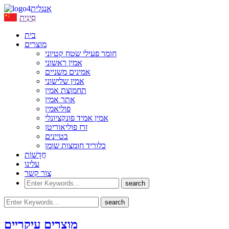
אנגלית
סִינִית
בית
מוצרים
חומר פעילי שטח קטיוני
אמין ראשוני
אמינים משניים
אמין שלישוני
תחמוצת אמין
אתר אמין
פוליאמין
אמין אמיד פונקציונלי
זרז פוליאוריטן
בטיינים
כלוריד חומצות שומן
חֲדָשׁוֹת
עלינו
צור קשר
מוצרים עיקריים