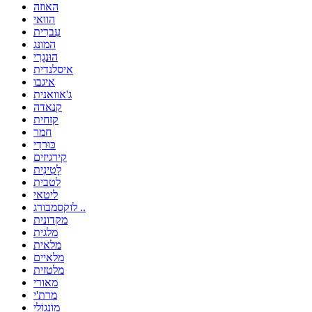
האוזה
הוואי
עִברִית
המונג
הוּנגָרִי
איסלנדית
איגבו
ג'אוואנית
קנאדה
קזחית
חמר
כּוּרדִי
קירגיזים
לָטִינִית
לטבית
ליטאי
לוקסמבורג ..
מקדונית
מלגית
מלאית
מלאיים
מלטזית
מאורי
מרת'י
מוֹנגוֹלִי