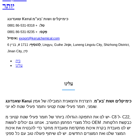
יותר
שאנדונג Kerui כימיקלים ושות 'בע"מ
טל:
+ 86-531-8318 0881
פַקס:
+ 86-531-8235 0881
export@keruichemical.com
אימייל:
לְהוֹסִיף:
1711 #, בניין 6, Lingyu, Guihe Jinjie, Luneng Lingxiu City, Shizhong District,
Jinan City, סין
בית
עלינו
עלינו
שאנדונג Kerui כימיקלים ושות 'בע"מ
. היצרנית והיצואנית המובילה של אמין
שומני, חומר פעילי שטח קטיוני וחומר פעילי שטח לא יוני.
יש לנו את התפוקה הגדולה ביותר של חומר פעילי שטח קטיוני מ- C8 ל- C22,
כולל מוצרי הפחמן המעורב. אנחנו גם יכולים לעשות OEM כבקשת הלקוחות.
יש לנו מעבדת בקרת איכות מתקדמת ומעבדת מחקר כדי להבטיח את איכות
המוצר שלנו ואת המוצרים החדשים. יש לנו שיתוף פעולה טוב עם כל ספקי