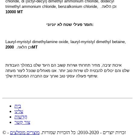
chloride, di (octyl-decyl) dimethyl ammonium chloride, dodecyl
trimethyl ammonium chloride, benzalkonium chloride, וכן הלאה.
10000MT
חומר פעילי שטח לא יוניוני:
Lauryl-myristyl dimethylamine oxide, lauryl-myristyl dimethyl betaine,
2000MT
וכן הלאה.
איכות יציבה, מחיר תחרותי ושירות קשוב הם היעד שלנו במהלך העבודות
שלנו והם יכולים להבטיח לנו שירות טוב יותר. אנו מאחלים שנוכל ליצור מעתה
שיתוף פעולה עסקי טוב וארוך עם החברה המכובדת שלך.
בית
עלינו
חֲדָשׁוֹת
צור קשר
© זכויות יוצרים - 2010-2020: כל הזכויות שמורות.
מוצרים מומלצים
-