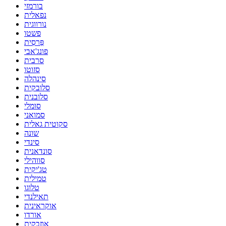
בורמזי
נפאלית
נורווגית
פשטו
פַּרסִית
פונג'אבי
סרבית
סזוטו
סינהלה
סלובקית
סלובנית
סומלי
סמואני
סקוטית גאלית
שונה
סינדי
סונדאנית
סווהילי
טג'יקית
טמילית
טלוגו
תאילנדי
אוקראינית
אורדו
אוזבקית