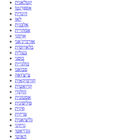
קטלאנית
אֶסְפֵּרַנְטוֹ
הינדית
לאו
אלבנית
אמהרית
אַרְמֶנִי
אזרבייג'אני
בלארוסית
בנגלית
בוסני
בולגרית
סבואנו
צ'יצ'ואה
קורסיקאית
קרואטית
הוֹלַנדִי
אסטונית
פיליפינית
פִינִית
פריזית
גליציאנית
גרוזיני
גוג'ראטי
האיטי