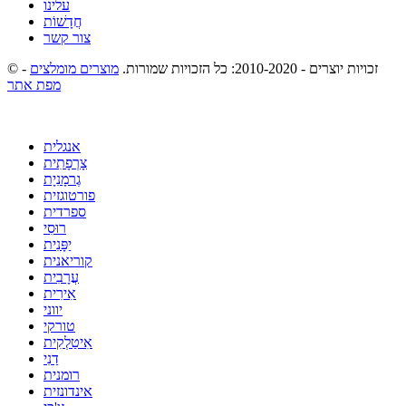
עלינו
חֲדָשׁוֹת
צור קשר
© זכויות יוצרים - 2010-2020: כל הזכויות שמורות.
מוצרים מומלצים
-
מפת אתר
אנגלית
צָרְפָתִית
גֶרמָנִיָת
פורטוגזית
ספרדית
רוּסִי
יַפָּנִית
קוריאנית
עֲרָבִית
אִירִית
יווני
טורקי
אִיטַלְקִית
דַנִי
רומנית
אינדונזית