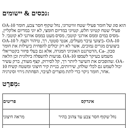
:
נכסים
& יישומים
OA-10 הוא סוג של חומר פעילי שטח זוויטרוני, נוזל שקוף חסר צבע, חומר
פעילי שטח קטיוני חלש, קטיוני במדיום חומצי, לא יוני במדיום אלקליין,
מסיס במים וממס אורגני קוטבי, מסיס מעט בממס אורגני לא קוטבי. ל-
OA-10 ביצועי עיבוי מעולים, אנטי סטטי, רך, טיהור וקצף. ל- OA-10
ביצועים מגרים נמוכים, אשר לא רק יכולים להפחית ביעילות את חומר
הדטרגנט האוניוני המגרה, אלא גם בעלי פיזור בקטריאלי, Ca- סבון,
פגיעות להשפלה ביולוגית וכן הלאה. OA-10 משמש בעיקר לשמפו
שהופכים את השיער ליותר רך, קל לסירוק, קצף מעודן, ברק עשיר. OA-
10 יכול לשמש גם לכלי שולחן, שירותים, בניית קיר חיצוני ומשטח קשיח
אחר, חומר ניקוי כדי לתת מוצרים לעיבוי, הפחתת גירוי וסינרגיה.
מִפרָט:
אינדקס
פריטים
נוזל שקוף חסר צבע עד צהוב בהיר
מראה חיצוני