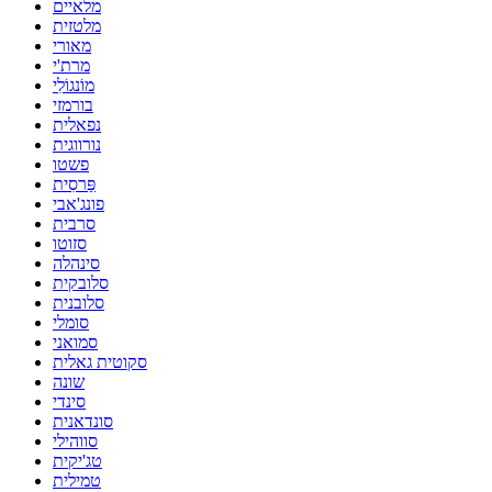
מלאיים
מלטזית
מאורי
מרת'י
מוֹנגוֹלִי
בורמזי
נפאלית
נורווגית
פשטו
פַּרסִית
פונג'אבי
סרבית
סזוטו
סינהלה
סלובקית
סלובנית
סומלי
סמואני
סקוטית גאלית
שונה
סינדי
סונדאנית
סווהילי
טג'יקית
טמילית