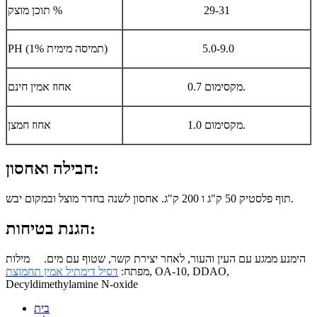
29-31
תוכן מוצק %
5.0-9.0
PH (1% תמיסה מימית)
0.7 מקסימום.
אחוז אמין חינם
1.0 מקסימום.
אחוז חמצן
חבילה ואחסון:
תוף פלסטיק 50 ק"ג ו 200 ק"ג. אחסון לשנה בחדר מוצל ובמקום יבש.
הגנת בטיחות:
הימנע ממגע עם העין והעור, לאחר יצירת קשר, שטוף עם מים.
מילות
, OA-10, DDAO,
מפתח:
דסיל דימתיל אמין תחמוצת
Decyldimethylamine N-oxide
בית