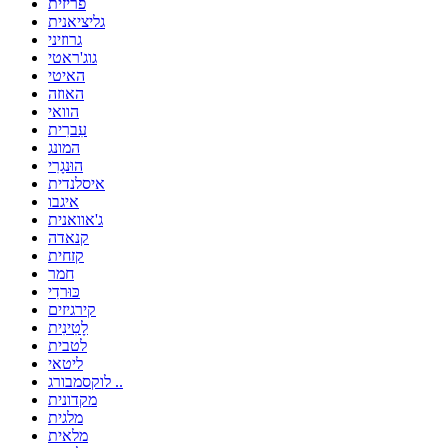
פריזית
גליציאנית
גרוזיני
גוג'ראטי
האיטי
האוזה
הוואי
עִברִית
המונג
הוּנגָרִי
איסלנדית
איגבו
ג'אוואנית
קנאדה
קזחית
חמר
כּוּרדִי
קירגיזים
לָטִינִית
לטבית
ליטאי
לוקסמבורג ..
מקדונית
מלגית
מלאית