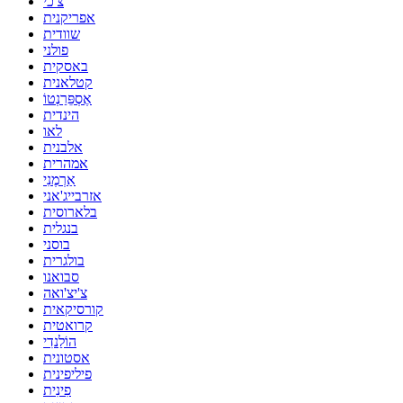
צ'כי
אפריקנית
שוודית
פולני
באסקית
קטלאנית
אֶסְפֵּרַנְטוֹ
הינדית
לאו
אלבנית
אמהרית
אַרְמֶנִי
אזרבייג'אני
בלארוסית
בנגלית
בוסני
בולגרית
סבואנו
צ'יצ'ואה
קורסיקאית
קרואטית
הוֹלַנדִי
אסטונית
פיליפינית
פִינִית