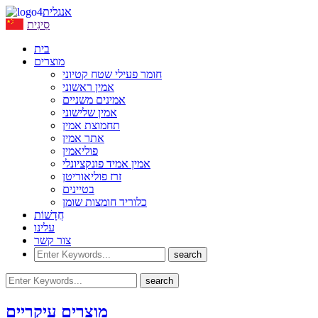
אנגלית
סִינִית
בית
מוצרים
חומר פעילי שטח קטיוני
אמין ראשוני
אמינים משניים
אמין שלישוני
תחמוצת אמין
אתר אמין
פוליאמין
אמין אמיד פונקציונלי
זרז פוליאוריטן
בטיינים
כלוריד חומצות שומן
חֲדָשׁוֹת
עלינו
צור קשר
מוצרים עיקריים