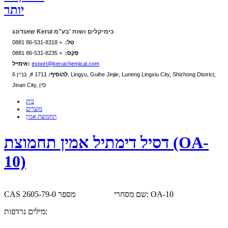
יותר
שאנדונג Kerui כימיקלים ושות 'בע"מ
טל:
+ 86-531-8318 0881
פַקס:
+ 86-531-8235 0881
export@keruichemical.com
אימייל:
לְהוֹסִיף:
1711 #, בניין 6, Lingyu, Guihe Jinjie, Luneng Lingxiu City, Shizhong District,
Jinan City, סין
בית
מוצרים
תחמוצת אמין
דסיל דימתיל אמין תחמוצת (OA-
10)
שם מסחרי: OA-10
CAS מספר 2605-79-0
מילים נרדפות: