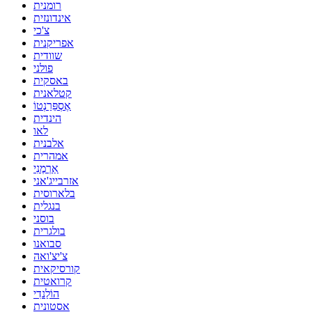
רומנית
אינדונזית
צ'כי
אפריקנית
שוודית
פולני
באסקית
קטלאנית
אֶסְפֵּרַנְטוֹ
הינדית
לאו
אלבנית
אמהרית
אַרְמֶנִי
אזרבייג'אני
בלארוסית
בנגלית
בוסני
בולגרית
סבואנו
צ'יצ'ואה
קורסיקאית
קרואטית
הוֹלַנדִי
אסטונית