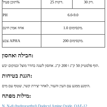
30 דק.
25 דקות.
תוכן פעיל%
PH
6.0-9.0
1.0 מקסימום.
אחוז אמין חינם
200 מקסימום.
צבע APHA
חבילה ואחסון:
תוף פלסטיק 50 ק"ג ו 200 ק"ג. אחסון לשנה בחדר מוצל ובמקום יבש.
הגנת בטיחות:
הימנע ממגע עם העין והעור, לאחר יצירת קשר, שטוף עם מים.
מילות מפתח:
N, N-di (hydroxyethyl) Dodecyl Amine Oxide, OAE-12