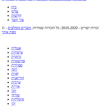
בית
עלינו
חֲדָשׁוֹת
צור קשר
© זכויות יוצרים - 2010-2020: כל הזכויות שמורות.
מוצרים מומלצים
-
מפת אתר
אנגלית
צָרְפָתִית
גֶרמָנִיָת
פורטוגזית
ספרדית
רוּסִי
יַפָּנִית
קוריאנית
עֲרָבִית
אִירִית
יווני
טורקי
אִיטַלְקִית
דַנִי