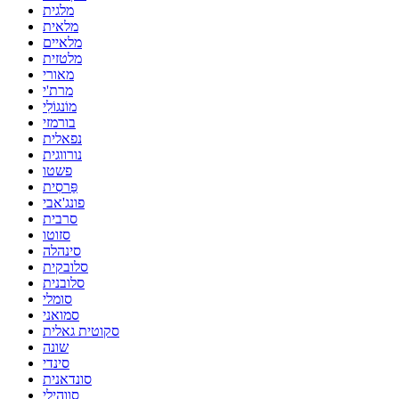
מלגית
מלאית
מלאיים
מלטזית
מאורי
מרת'י
מוֹנגוֹלִי
בורמזי
נפאלית
נורווגית
פשטו
פַּרסִית
פונג'אבי
סרבית
סזוטו
סינהלה
סלובקית
סלובנית
סומלי
סמואני
סקוטית גאלית
שונה
סינדי
סונדאנית
סווהילי