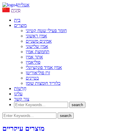
אנגלית
סִינִית
בית
מוצרים
חומר פעילי שטח קטיוני
אמין ראשוני
אמינים משניים
אמין שלישוני
תחמוצת אמין
אתר אמין
פוליאמין
אמין אמיד פונקציונלי
זרז פוליאוריטן
בטיינים
כלוריד חומצות שומן
חֲדָשׁוֹת
עלינו
צור קשר
מוצרים עיקריים