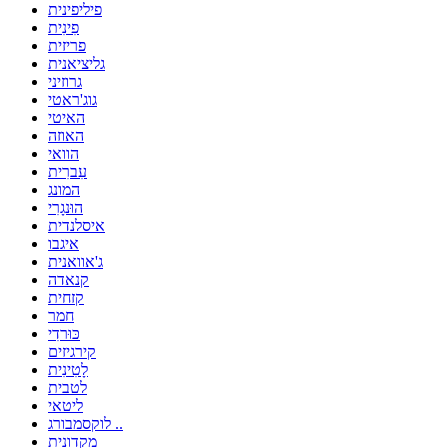
פיליפינית
פִינִית
פריזית
גליציאנית
גרוזיני
גוג'ראטי
האיטי
האוזה
הוואי
עִברִית
המונג
הוּנגָרִי
איסלנדית
איגבו
ג'אוואנית
קנאדה
קזחית
חמר
כּוּרדִי
קירגיזים
לָטִינִית
לטבית
ליטאי
לוקסמבורג ..
מקדונית