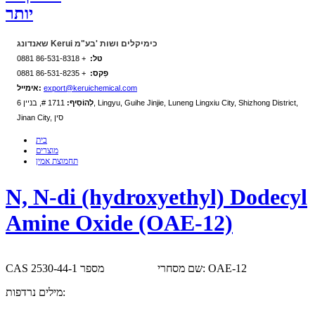
יותר
שאנדונג Kerui כימיקלים ושות 'בע"מ
טל:
+ 86-531-8318 0881
פַקס:
+ 86-531-8235 0881
export@keruichemical.com
אימייל:
לְהוֹסִיף:
1711 #, בניין 6, Lingyu, Guihe Jinjie, Luneng Lingxiu City, Shizhong District,
Jinan City, סין
בית
מוצרים
תחמוצת אמין
N, N-di (hydroxyethyl) Dodecyl
Amine Oxide (OAE-12)
שם מסחרי: OAE-12
CAS מספר 2530-44-1
מילים נרדפות: