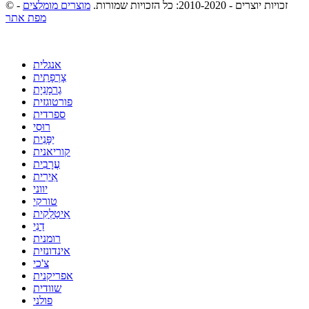
© זכויות יוצרים - 2010-2020: כל הזכויות שמורות.
מוצרים מומלצים
-
מפת אתר
אנגלית
צָרְפָתִית
גֶרמָנִיָת
פורטוגזית
ספרדית
רוּסִי
יַפָּנִית
קוריאנית
עֲרָבִית
אִירִית
יווני
טורקי
אִיטַלְקִית
דַנִי
רומנית
אינדונזית
צ'כי
אפריקנית
שוודית
פולני