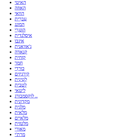
האיטי
האוזה
הוואי
עִברִית
המונג
הוּנגָרִי
איסלנדית
איגבו
ג'אוואנית
קנאדה
קזחית
חמר
כּוּרדִי
קירגיזים
לָטִינִית
לטבית
ליטאי
לוקסמבורג ..
מקדונית
מלגית
מלאית
מלאיים
מלטזית
מאורי
מרת'י