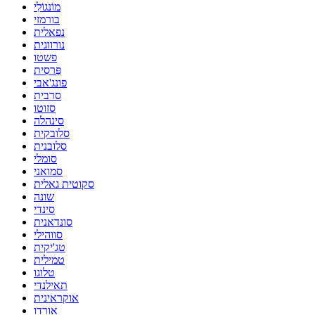
מוֹנגוֹלִי
בורמזי
נפאלית
נורווגית
פשטו
פַּרסִית
פונג'אבי
סרבית
סזוטו
סינהלה
סלובקית
סלובנית
סומלי
סמואני
סקוטית גאלית
שונה
סינדי
סונדאנית
סווהילי
טג'יקית
טמילית
טלוגו
תאילנדי
אוקראינית
אורדו