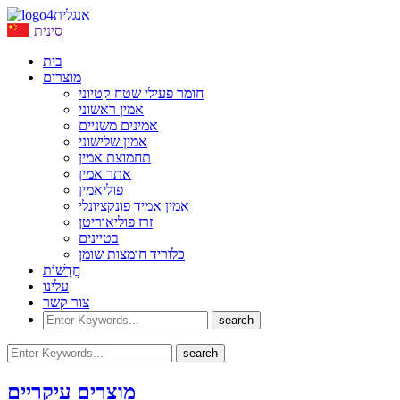
אנגלית
סִינִית
בית
מוצרים
חומר פעילי שטח קטיוני
אמין ראשוני
אמינים משניים
אמין שלישוני
תחמוצת אמין
אתר אמין
פוליאמין
אמין אמיד פונקציונלי
זרז פוליאוריטן
בטיינים
כלוריד חומצות שומן
חֲדָשׁוֹת
עלינו
צור קשר
מוצרים עיקריים