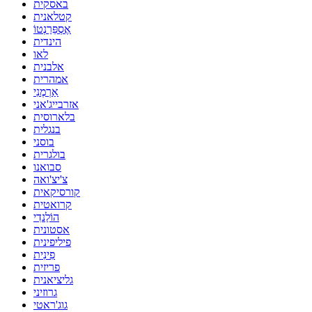
באסקית
קטלאנית
אֶסְפֵּרַנְטוֹ
הינדית
לאו
אלבנית
אמהרית
אַרְמֶנִי
אזרבייג'אני
בלארוסית
בנגלית
בוסני
בולגרית
סבואנו
צ'יצ'ואה
קורסיקאית
קרואטית
הוֹלַנדִי
אסטונית
פיליפינית
פִינִית
פריזית
גליציאנית
גרוזיני
גוג'ראטי