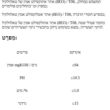
אתר אתוקסילט אמין של טאלוולקיל (8EO) / T08, המשמש כמחלב,
כמפיץ וכו 'בתחליבים פולימרים;
אתר אטלוקסילט אמין טאלוולקיל (8EO) / T08, כמסייע חומרי הדברה;
אתר אתולקסילט אמין של טאלוולקיל (8EO) / T08, כחומר פעילי שטח
לניקוי תעשייתי, נמצא בשימוש נרחב בתכשירי ניקוי תעשייתיים שונים.
מִפרָט:
אינדקס
פריטים
≤94
אמין mgKOH / גרם
PH
≤10.5
≤1.0
מים /%
≤15
גרדנר