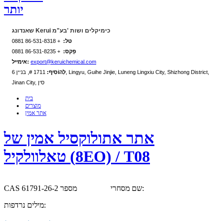
יותר
שאנדונג Kerui כימיקלים ושות 'בע"מ
טל:
+ 86-531-8318 0881
פַקס:
+ 86-531-8235 0881
export@keruichemical.com
אימייל:
לְהוֹסִיף:
1711 #, בניין 6, Lingyu, Guihe Jinjie, Luneng Lingxiu City, Shizhong District,
Jinan City, סין
בית
מוצרים
אתר אמין
אתר אתולוקסיל אמין של
טאלוולקיל (8EO) / T08
שם מסחרי:
CAS מספר 61791-26-2
מילים נרדפות: