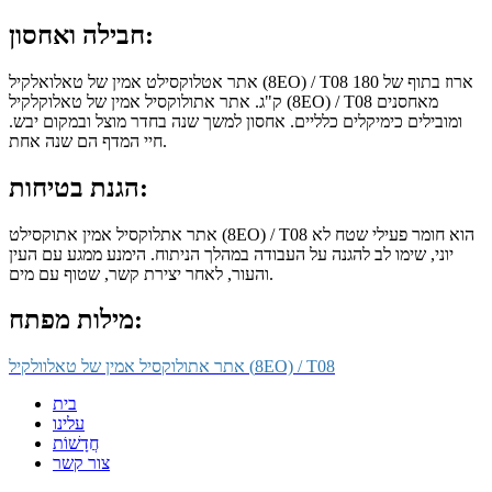
חבילה ואחסון:
אתר אטלוקסילט אמין של טאלואלקיל (8EO) / T08 ארוז בתוף של 180
ק"ג. אתר אתולוקסיל אמין של טאלוקלקיל (8EO) / T08 מאחסנים
ומובילים כימיקלים כלליים. אחסון למשך שנה בחדר מוצל ובמקום יבש.
חיי המדף הם שנה אחת.
הגנת בטיחות:
אתר אתלוקסיל אמין אתוקסילט (8EO) / T08 הוא חומר פעילי שטח לא
יוני, שימו לב להגנה על העבודה במהלך הניתוח. הימנע ממגע עם העין
והעור, לאחר יצירת קשר, שטוף עם מים.
מילות מפתח:
אתר אתולוקסיל אמין של טאלוולקיל (8EO) / T08
בית
עלינו
חֲדָשׁוֹת
צור קשר